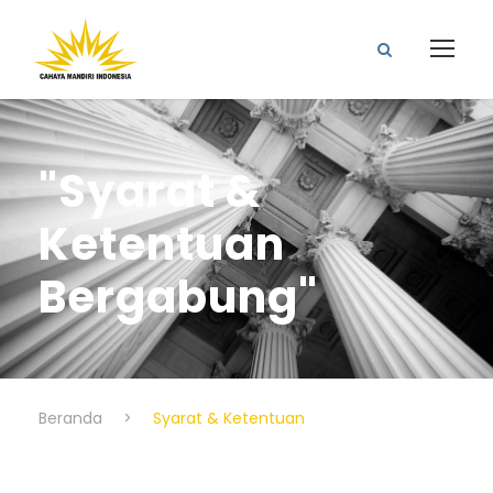
"Syarat &
Ketentuan
Bergabung"
Beranda
>
Syarat & Ketentuan