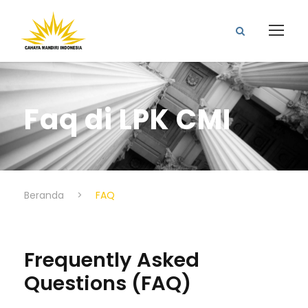
Faq di LPK CMI
Beranda
>
FAQ
Frequently Asked
Questions (FAQ)